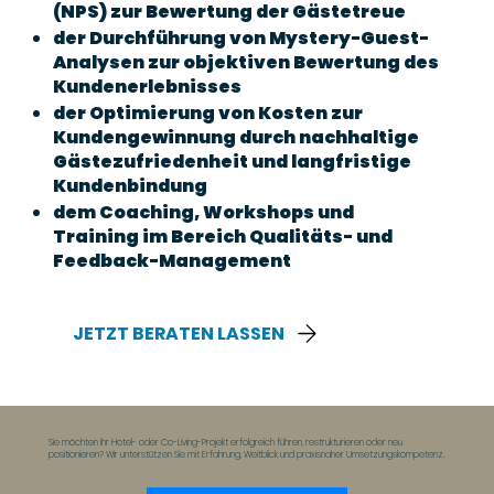
(NPS) zur Bewertung der Gästetreue
der Durchführung von Mystery-Guest-
Analysen zur objektiven Bewertung des
Kundenerlebnisses
der Optimierung von Kosten zur
Kundengewinnung durch nachhaltige
Gästezufriedenheit und langfristige
Kundenbindung
dem Coaching, Workshops und
Training im Bereich Qualitäts- und
Feedback-Management
JETZT BERATEN LASSEN
Sie möchten Ihr Hotel- oder Co-Living-Projekt erfolgreich führen, restrukturieren oder neu
positionieren? Wir unterstützen Sie mit Erfahrung, Weitblick und praxisnaher Umsetzungskompetenz.