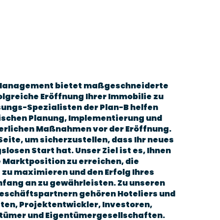
Management bietet maßgeschneiderte
olgreiche Eröffnung Ihrer Immobilie zu
sungs-Spezialisten der Plan-B helfen
gischen Planung, Implementierung und
rderlichen Maßnahmen vor der Eröffnung.
Seite, um sicherzustellen, dass Ihr neues
losen Start hat. Unser Ziel ist es, Ihnen
e Marktposition zu erreichen, die
zu maximieren und den Erfolg Ihres
fang an zu gewährleisten. Zu unseren
eschäftspartnern gehören Hoteliers und
ten, Projektentwickler, Investoren,
ntümer und Eigentümergesellschaften.