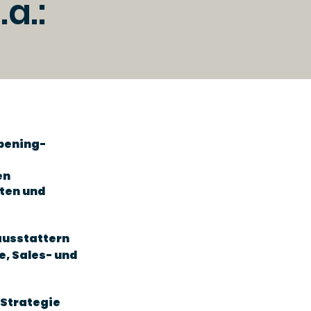
a.:
Opening-
en
ten und
ausstattern
e, Sales- und
Strategie