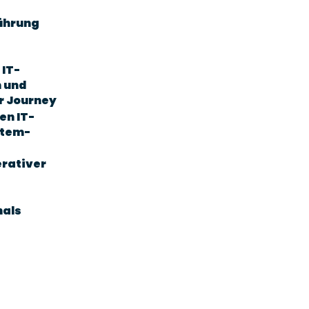
führung
 IT-
n und
r Journey
en IT-
stem-
erativer
nals