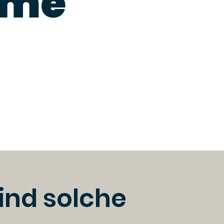
eme
sind solche