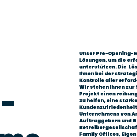
Unser Pre-Opening-
Lösungen, um die erf
unterstützen. Die Lö
Ihnen bei der strate
Kontrolle aller erfo
Wir stehen Ihnen zur 
g-
Projekt einen reibungs
zu helfen, eine stark
Kundenzufriedenheit 
Unternehmens von An
Auftraggebern und G
Betreibergesellschaf
Family Offices, Eige