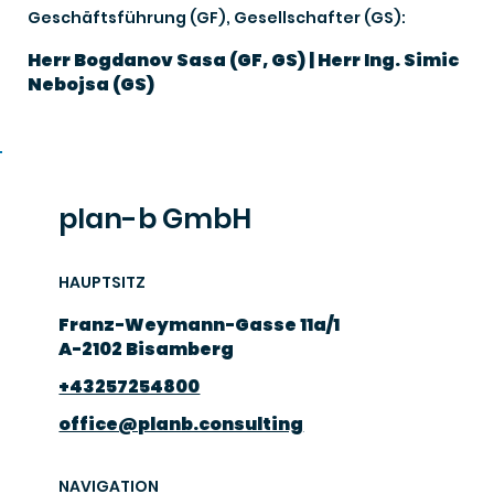
Geschäftsführung (GF), Gesellschafter (GS):
Herr Bogdanov Sasa (GF, GS) | Herr Ing. Simic
Nebojsa (GS)
plan-b GmbH
HAUPTSITZ
Franz-Weymann-Gasse 11a/1
A-2102 Bisamberg
+43257254800
office@planb.consulting
NAVIGATION