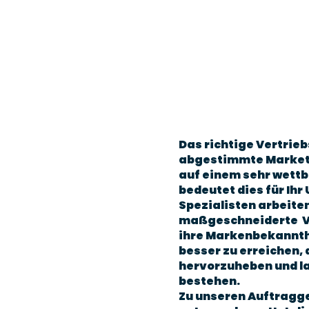
Das richtige Vertrie
abgestimmte Marketin
auf einem sehr wett
bedeutet dies für Ih
Spezialisten arbeite
maßgeschneiderte Ve
ihre Markenbekannthei
besser zu erreichen, 
hervorzuheben und la
bestehen.
Zu unseren Auftragg