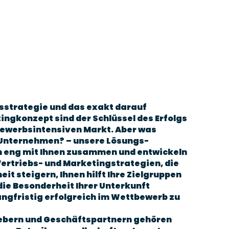
bsstrategie und das exakt darauf
gkonzept sind der Schlüssel des Erfolgs
bewerbsintensiven Markt. Aber was
r Unternehmen? – unsere Lösungs-
n eng mit Ihnen zusammen und entwickeln
rtriebs- und Marketingstrategien, die
t steigern, Ihnen hilft Ihre Zielgruppen
die Besonderheit Ihrer Unterkunft
ngfristig erfolgreich im Wettbewerb zu
ebern und Geschäftspartnern gehören