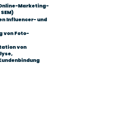
 Online-Marketing-
 SEM)
n Influencer- und
g von Foto-
tation von
lyse,
 Kundenbindung