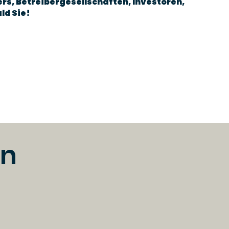
ers, Betreibergesellschaften, Investoren,
ld Sie!
en