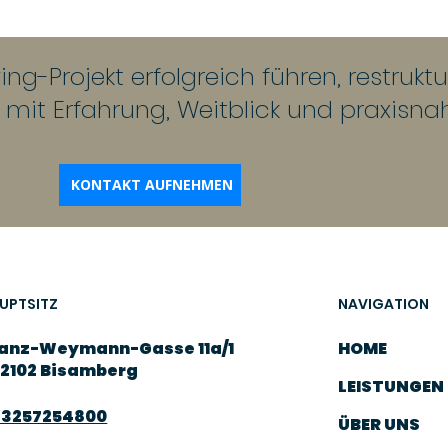
ng-Projekt erfolgreich führen, restrukt
e mit Erfahrung, Weitblick und praxisna
KONTAKT AUFNEHMEN
NAVIGATION
UPTSITZ
HOME
anz-Weymann-Gasse 11a/1
2102 Bisamberg
LEISTUNGEN
43257254800
ÜBER UNS