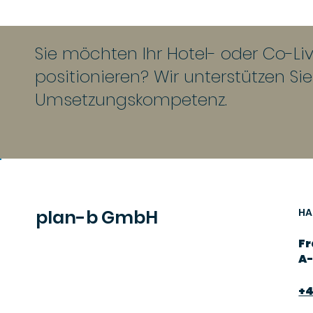
Sie möchten Ihr Hotel- oder Co-Livi
positionieren? Wir unterstützen Si
Umsetzungskompetenz.
plan-b GmbH
HA
Fr
A-
+