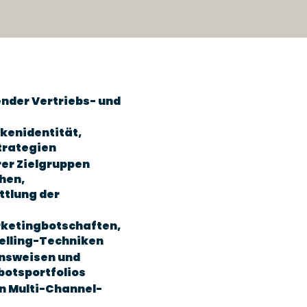
nder Vertriebs- und
kenidentität,
trategien
rer Zielgruppen
hen,
ttlung der
rketingbotschaften,
elling-Techniken
ensweisen und
botsportfolios
n Multi-Channel-